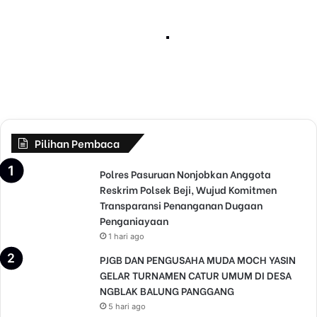
J
Desember 16, 2021
a
DPP GNPK Jatim Mengawal
t
i
Bansos Erupsi Gunung Semeru
m
di Lumajang
M
e
n
g
a
Pilihan Pembaca
w
a
Polres Pasuruan Nonjobkan Anggota
l
Reskrim Polsek Beji, Wujud Komitmen
B
Transparansi Penanganan Dugaan
a
Penganiayaan
n
1 hari ago
s
PJGB DAN PENGUSAHA MUDA MOCH YASIN
o
GELAR TURNAMEN CATUR UMUM DI DESA
s
NGBLAK BALUNG PANGGANG
E
r
5 hari ago