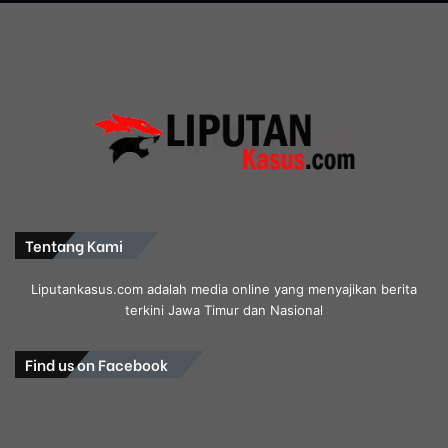
j
a
n
g
Tentang Kami
Liputankasus.com adalah media online yang menyajikan berita
terkini Jawa Timur dan Nasional
Find us on Facebook