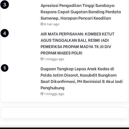
u
Apresiasi Pengadilan Tinggi Surabaya:
p
Respons Cepat Gugatan Banding Perdata
s
Sumenep, Harapan Pencari Keadilan
i
6 hari ago
G
u
AIR MATA PERPISAHAN: KOMBES KETUT
n
AGUS TINGGALKAN BALI, RESMI JADI
u
PEMERIKSA PROPAM MADYA TK.III DIV
n
PROPAM MABES POLRI
g
1 minggu ago
S
e
Dugaan Tangkap Lepas Anak Kades di
m
Polda Jatim Disorot, Kasubdit Bungkam
e
Saat Dikonfirmasi, PH Berinisial B Akui Jadi
r
Penghubung
u
1 minggu ago
d
i
L
u
m
a