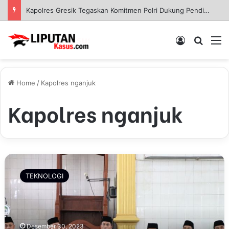
Kapolres Gresik Tegaskan Komitmen Polri Dukung Pendidikan Berkualitas
Log In
Pencar
M
Home
/
Kapolres nganjuk
Kapolres nganjuk
K
a
TEKNOLOGI
p
o
l
r
e
Desember 30, 2023