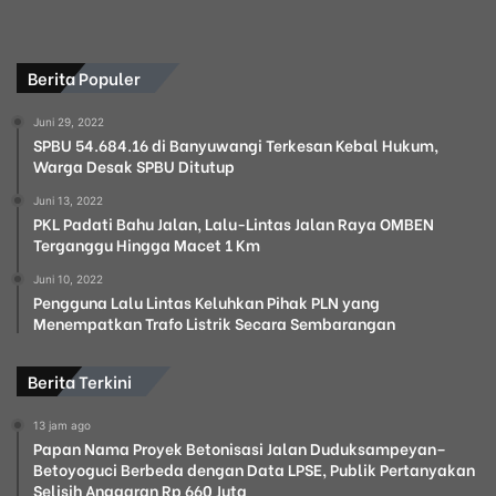
m
i
l
Berita Populer
u
2
Juni 29, 2022
0
SPBU 54.684.16 di Banyuwangi Terkesan Kebal Hukum,
2
Warga Desak SPBU Ditutup
4
D
Juni 13, 2022
a
PKL Padati Bahu Jalan, Lalu-Lintas Jalan Raya OMBEN
Terganggu Hingga Macet 1 Km
m
a
Juni 10, 2022
i
Pengguna Lalu Lintas Keluhkan Pihak PLN yang
Menempatkan Trafo Listrik Secara Sembarangan
Berita Terkini
13 jam ago
Papan Nama Proyek Betonisasi Jalan Duduksampeyan–
Betoyoguci Berbeda dengan Data LPSE, Publik Pertanyakan
Selisih Anggaran Rp 660 Juta