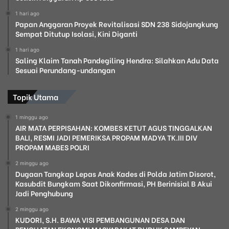
1 hari ago
Papan Anggaran Proyek Revitalisasi SDN 238 Sidojangkung
Sempat Ditutup Isolasi, Kini Diganti
1 hari ago
Saling Klaim Tanah Pandegiling Hendra: Silahkan Adu Data
Sesuai Perundang-undangan
Topik Utama
1 minggu ago
AIR MATA PERPISAHAN: KOMBES KETUT AGUS TINGGALKAN
BALI, RESMI JADI PEMERIKSA PROPAM MADYA TK.III DIV
PROPAM MABES POLRI
2 minggu ago
Dugaan Tangkap Lepas Anak Kades di Polda Jatim Disorot,
Kasubdit Bungkam Saat Dikonfirmasi, PH Berinisial B Akui
Jadi Penghubung
2 minggu ago
KUDORI, S.H. BAWA VISI PEMBANGUNAN DESA DAN