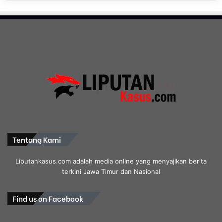
l
i
n
g
S
y
s
t
e
m
”
W
u
Tentang Kami
j
u
Liputankasus.com adalah media online yang menyajikan berita
d
terkini Jawa Timur dan Nasional
k
a
n
Find us on Facebook
P
e