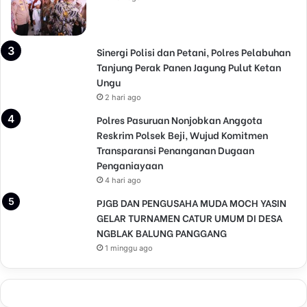
t
M
e
n
Sinergi Polisi dan Petani, Polres Pelabuhan
j
Tanjung Perak Panen Jagung Pulut Ketan
a
Ungu
d
2 hari ago
i
B
Polres Pasuruan Nonjobkan Anggota
a
Reskrim Polsek Beji, Wujud Komitmen
g
Transparansi Penanganan Dugaan
i
Penganiayaan
a
4 hari ago
n
PJGB DAN PENGUSAHA MUDA MOCH YASIN
d
GELAR TURNAMEN CATUR UMUM DI DESA
a
NGBLAK BALUNG PANGGANG
r
i
1 minggu ago
“
C
o
o