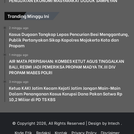
PENGUATAN EKONOMI MASYARAKAT DUDUK SAMPEYAN
Tranding Minggu Ini
2 minggu ago
Kasus Dugaan Tangkap Lepas Pencurian Besi Menggantung,
Publik Pertanyakan Sikap Kapolres Mojokerto Kota dan
Propam
1 minggu ago
AIR MATA PERPISAHAN: KOMBES KETUT AGUS TINGGALKAN
BALI, RESMI JADI PEMERIKSA PROPAM MADYA TK.III DIV
PROPAM MABES POLRI
3 minggu ago
Ketua KAKI Jatim Kecam Kejati Jatim Jangan Main-Main
Dalam Penanganan Kasus Korupsi Dana Pakan Satwa Rp
10,2 Miliar di PD TS KBS
© Copyright 2026, All Rights Reserved | Design by Intech
.
Kode Etik
Redaksi
Kontak
Privacy Policy
Disclaimer