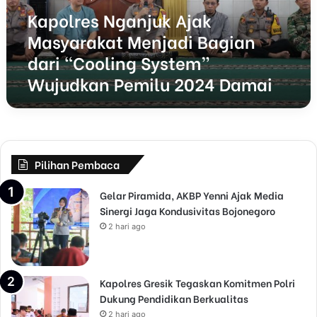
s
Kapolres Nganjuk Ajak
N
Masyarakat Menjadi Bagian
g
a
dari “Cooling System”
n
Wujudkan Pemilu 2024 Damai
j
u
k
A
j
a
Pilihan Pembaca
k
M
Gelar Piramida, AKBP Yenni Ajak Media
a
Sinergi Jaga Kondusivitas Bojonegoro
s
2 hari ago
y
a
r
a
Kapolres Gresik Tegaskan Komitmen Polri
k
Dukung Pendidikan Berkualitas
a
2 hari ago