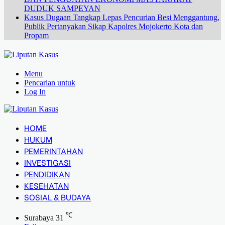
DUDUK SAMPEYAN
Kasus Dugaan Tangkap Lepas Pencurian Besi Menggantung,
Publik Pertanyakan Sikap Kapolres Mojokerto Kota dan
Propam
Menu
Pencarian untuk
Log In
HOME
HUKUM
PEMERINTAHAN
INVESTIGASI
PENDIDIKAN
KESEHATAN
SOSIAL & BUDAYA
℃
Surabaya
31