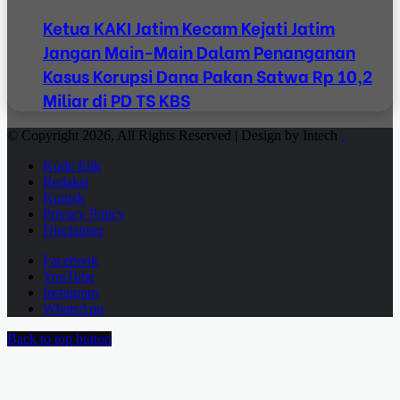
Ketua KAKI Jatim Kecam Kejati Jatim
Jangan Main-Main Dalam Penanganan
Kasus Korupsi Dana Pakan Satwa Rp 10,2
Miliar di PD TS KBS
© Copyright 2026, All Rights Reserved | Design by Intech
.
Kode Etik
Redaksi
Kontak
Privacy Policy
Disclaimer
Facebook
YouTube
Instagram
WhatsApp
Back to top button