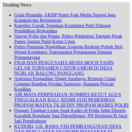
Trending News
Gelar Piramida, AKBP Yenni Ajak Media Sinergi Jaga
Kondusivitas Bojonegoro
Kapolres Gresik Tegaskan Komitmen Polri Dukung
Pendidikan Berkualitas
Sinergi Polisi dan Petani, Polres Pelabuhan Tanjung Perak
Panen Jagung Pulut Ketan Ungu
Polres Pasuruan Nonjobkan Anggota Reskrim Polsek Beji,
Wujud Komitmen Transparansi Penanganan Dugaan
Penganiayaan
PJGB DAN PENGUSAHA MUDA MOCH YASIN
GELAR TURNAMEN CATUR UMUM DI DESA
NGBLAK BALUNG PANGGANG
Apresiasi Pengadilan Tinggi Surabaya: Respons Cepat
Gugatan Banding Perdata Sumenep, Harapan Pencari
Keadilan
AIR MATA PERPISAHAN: KOMBES KETUT AGUS
TINGGALKAN BALI, RESMI JADI PEMERIKSA
PROPAM MADYA TK.III DIV PROPAM MABES POLRI
Dugaan Tangkap Lepas Anak Kades di Polda Jatim Disorot,
Kasubdit Bungkam Saat Dikonfirmasi, PH Berinisial B Akui
Jadi Penghubung
KUDORI, S.H. BAWA VISI PEMBANGUNAN DESA
DAN PENGUATAN EKONOMI MASYARAKAT