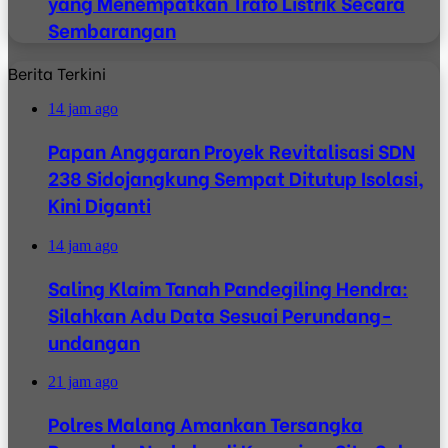
yang Menempatkan Trafo Listrik Secara
Sembarangan
Berita Terkini
14 jam ago
Papan Anggaran Proyek Revitalisasi SDN
238 Sidojangkung Sempat Ditutup Isolasi,
Kini Diganti
14 jam ago
Saling Klaim Tanah Pandegiling Hendra:
Silahkan Adu Data Sesuai Perundang-
undangan
21 jam ago
Polres Malang Amankan Tersangka