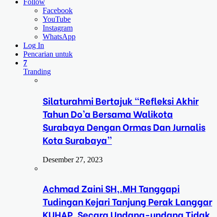
Follow
Facebook
YouTube
Instagram
WhatsApp
Log In
Pencarian untuk
7
Tranding
Silaturahmi Bertajuk “Refleksi Akhir
Tahun Do’a Bersama Walikota
Surabaya Dengan Ormas Dan Jurnalis
Kota Surabaya”
Desember 27, 2023
Achmad Zaini SH,.MH Tanggapi
Tudingan Kejari Tanjung Perak Langgar
KUHAP, Secara Undang-undang Tidak