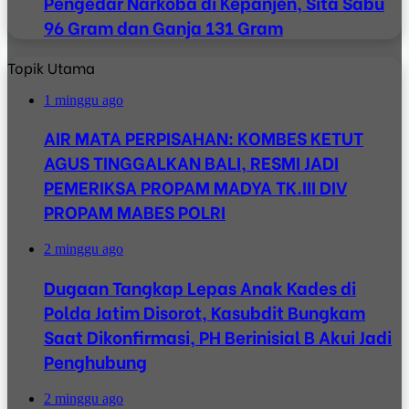
Pengedar Narkoba di Kepanjen, Sita Sabu
96 Gram dan Ganja 131 Gram
Topik Utama
1 minggu ago
AIR MATA PERPISAHAN: KOMBES KETUT
AGUS TINGGALKAN BALI, RESMI JADI
PEMERIKSA PROPAM MADYA TK.III DIV
PROPAM MABES POLRI
2 minggu ago
Dugaan Tangkap Lepas Anak Kades di
Polda Jatim Disorot, Kasubdit Bungkam
Saat Dikonfirmasi, PH Berinisial B Akui Jadi
Penghubung
2 minggu ago