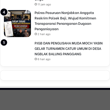
t
11 jam ago
M
e
Polres Pasuruan Nonjobkan Anggota
n
Reskrim Polsek Beji, Wujud Komitmen
j
Transparansi Penanganan Dugaan
a
Penganiayaan
d
2 hari ago
i
B
PJGB DAN PENGUSAHA MUDA MOCH YASIN
a
GELAR TURNAMEN CATUR UMUM DI DESA
g
NGBLAK BALUNG PANGGANG
i
6 hari ago
a
n
d
a
r
i
“
C
o
o