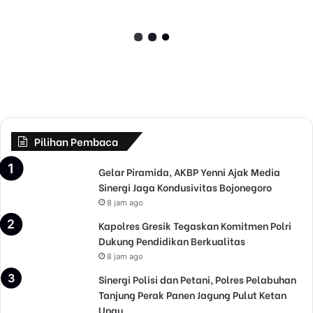
s
Kapolres Nganjuk Ajak
N
Masyarakat Menjadi Bagian
g
a
dari “Cooling System”
n
Wujudkan Pemilu 2024 Damai
j
u
k
A
j
Pilihan Pembaca
a
k
Gelar Piramida, AKBP Yenni Ajak Media
M
Sinergi Jaga Kondusivitas Bojonegoro
a
8 jam ago
s
Kapolres Gresik Tegaskan Komitmen Polri
y
Dukung Pendidikan Berkualitas
a
r
8 jam ago
a
Sinergi Polisi dan Petani, Polres Pelabuhan
k
Tanjung Perak Panen Jagung Pulut Ketan
a
Ungu