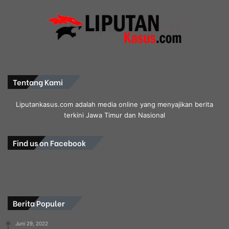
l
i
n
g
S
y
s
Tentang Kami
t
e
Liputankasus.com adalah media online yang menyajikan berita
m
terkini Jawa Timur dan Nasional
”
W
u
Find us on Facebook
j
u
d
k
a
Berita Populer
n
P
e
Juni 29, 2022