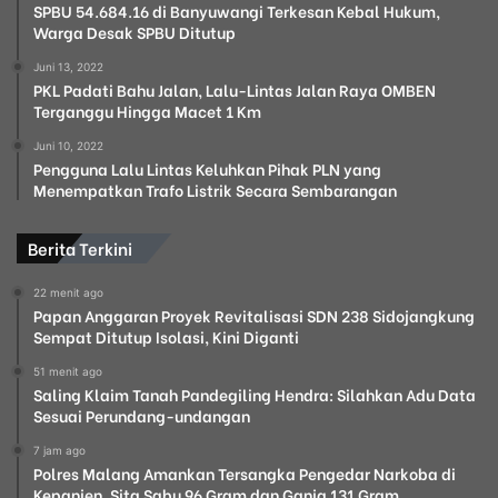
SPBU 54.684.16 di Banyuwangi Terkesan Kebal Hukum,
m
Warga Desak SPBU Ditutup
i
l
Juni 13, 2022
u
PKL Padati Bahu Jalan, Lalu-Lintas Jalan Raya OMBEN
2
Terganggu Hingga Macet 1 Km
0
Juni 10, 2022
2
Pengguna Lalu Lintas Keluhkan Pihak PLN yang
4
Menempatkan Trafo Listrik Secara Sembarangan
D
a
m
Berita Terkini
a
i
22 menit ago
Papan Anggaran Proyek Revitalisasi SDN 238 Sidojangkung
Sempat Ditutup Isolasi, Kini Diganti
51 menit ago
Saling Klaim Tanah Pandegiling Hendra: Silahkan Adu Data
Sesuai Perundang-undangan
7 jam ago
Polres Malang Amankan Tersangka Pengedar Narkoba di
Kepanjen, Sita Sabu 96 Gram dan Ganja 131 Gram