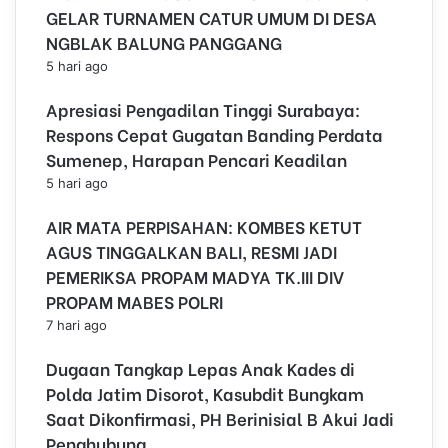
GELAR TURNAMEN CATUR UMUM DI DESA
n
N
NGBLAK BALUNG PANGGANG
a
5 hari ago
s
a
Apresiasi Pengadilan Tinggi Surabaya:
b
Respons Cepat Gugatan Banding Perdata
a
Sumenep, Harapan Pencari Keadilan
h
,
5 hari ago
G
AIR MATA PERPISAHAN: KOMBES KETUT
e
g
AGUS TINGGALKAN BALI, RESMI JADI
a
PEMERIKSA PROPAM MADYA TK.III DIV
r
PROPAM MABES POLRI
a
7 hari ago
T
i
Dugaan Tangkap Lepas Anak Kades di
d
Polda Jatim Disorot, Kasubdit Bungkam
a
k
Saat Dikonfirmasi, PH Berinisial B Akui Jadi
P
Penghubung