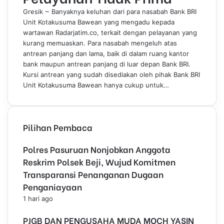
n
i
Gresik ~ Banyaknya keluhan dari para nasabah Bank BRI
t
Unit Kotakusuma Bawean yang mengadu kepada
K
wartawan Radarjatim.co, terkait dengan pelayanan yang
o
kurang memuaskan. Para nasabah mengeluh atas
t
antrean panjang dan lama, baik di dalam ruang kantor
a
bank maupun antrean panjang di luar depan Bank BRI.
k
Kursi antrean yang sudah disediakan oleh pihak Bank BRI
u
Unit Kotakusuma Bawean hanya cukup untuk…
s
u
m
Pilihan Pembaca
a
D
Polres Pasuruan Nonjobkan Anggota
i
k
Reskrim Polsek Beji, Wujud Komitmen
e
Transparansi Penanganan Dugaan
l
Penganiayaan
u
1 hari ago
h
k
PJGB DAN PENGUSAHA MUDA MOCH YASIN
a