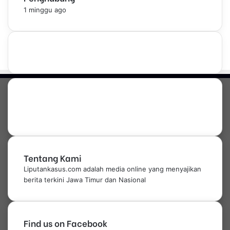
u
1 minggu ago
a
s
d
e
n
g
a
n
P
e
l
a
y
a
Tentang Kami
n
Liputankasus.com adalah media online yang menyajikan
a
berita terkini Jawa Timur dan Nasional
n
T
i
d
Find us on Facebook