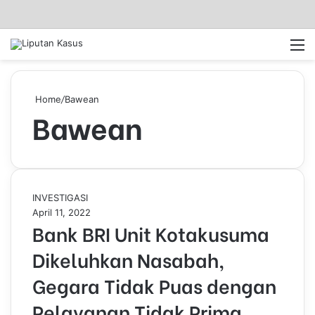
Log In
Pencar
M
Home
/
Bawean
Bawean
B
INVESTIGASI
a
April 11, 2022
Bank BRI Unit Kotakusuma
n
k
Dikeluhkan Nasabah,
B
R
Gegara Tidak Puas dengan
I
U
Pelayanan Tidak Prima