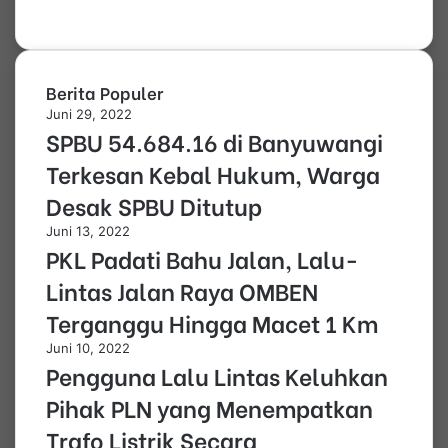
a
k
P
r
i
Berita Populer
m
Juni 29, 2022
a
SPBU 54.684.16 di Banyuwangi
Terkesan Kebal Hukum, Warga
Desak SPBU Ditutup
Juni 13, 2022
PKL Padati Bahu Jalan, Lalu-
Lintas Jalan Raya OMBEN
Terganggu Hingga Macet 1 Km
Juni 10, 2022
Pengguna Lalu Lintas Keluhkan
Pihak PLN yang Menempatkan
Trafo Listrik Secara