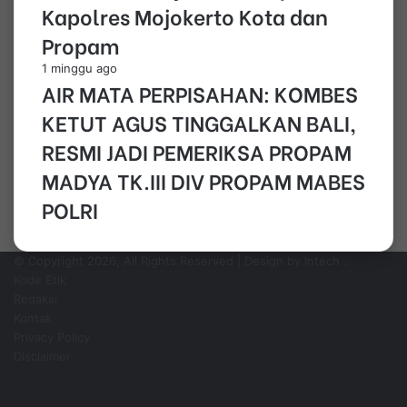
Kapolres Mojokerto Kota dan
Propam
1 minggu ago
AIR MATA PERPISAHAN: KOMBES
KETUT AGUS TINGGALKAN BALI,
RESMI JADI PEMERIKSA PROPAM
MADYA TK.III DIV PROPAM MABES
POLRI
© Copyright 2026, All Rights Reserved | Design by Intech
.
Kode Etik
Redaksi
Kontak
Privacy Policy
Disclaimer
Facebook
YouTube