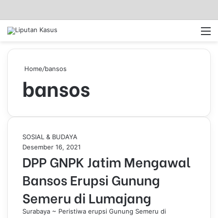
Log In
Pencar
M
Home
/
bansos
bansos
D
SOSIAL & BUDAYA
P
Desember 16, 2021
DPP GNPK Jatim Mengawal
P
G
Bansos Erupsi Gunung
N
P
Semeru di Lumajang
K
J
Surabaya ~ Peristiwa erupsi Gunung Semeru di