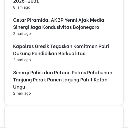
2026–2031
s
8 jam ago
i
G
Gelar Piramida, AKBP Yenni Ajak Media
u
Sinergi Jaga Kondusivitas Bojonegoro
n
2 hari ago
u
n
Kapolres Gresik Tegaskan Komitmen Polri
g
Dukung Pendidikan Berkualitas
S
e
2 hari ago
m
e
Sinergi Polisi dan Petani, Polres Pelabuhan
r
Tanjung Perak Panen Jagung Pulut Ketan
u
Ungu
d
2 hari ago
i
L
u
m
a
j