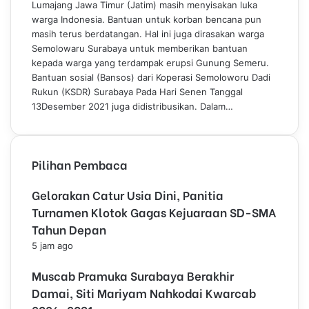
a
Lumajang Jawa Timur (Jatim) masih menyisakan luka
t
warga Indonesia. Bantuan untuk korban bencana pun
i
masih terus berdatangan. Hal ini juga dirasakan warga
m
Semolowaru Surabaya untuk memberikan bantuan
M
kepada warga yang terdampak erupsi Gunung Semeru.
e
Bantuan sosial (Bansos) dari Koperasi Semoloworu Dadi
n
Rukun (KSDR) Surabaya Pada Hari Senen Tanggal
g
13Desember 2021 juga didistribusikan. Dalam…
a
w
a
l
Pilihan Pembaca
B
a
Gelorakan Catur Usia Dini, Panitia
n
Turnamen Klotok Gagas Kejuaraan SD-SMA
s
Tahun Depan
o
5 jam ago
s
E
Muscab Pramuka Surabaya Berakhir
r
Damai, Siti Mariyam Nahkodai Kwarcab
u
p