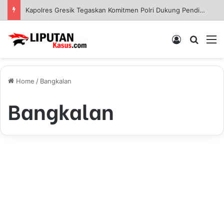
Kapolres Gresik Tegaskan Komitmen Polri Dukung Pendidikan Berkualitas
Log In
Pencar
M
Home
/
Bangkalan
Bangkalan
L
i
PARIWISATA & KULINER
b
u
r
T
a