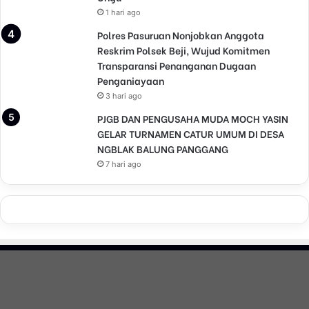
i
1 hari ago
W
i
Polres Pasuruan Nonjobkan Anggota
s
Reskrim Polsek Beji, Wujud Komitmen
a
Transparansi Penanganan Dugaan
t
Penganiayaan
a
3 hari ago
d
PJGB DAN PENGUSAHA MUDA MOCH YASIN
i
GELAR TURNAMEN CATUR UMUM DI DESA
B
a
NGBLAK BALUNG PANGGANG
n
7 hari ago
g
k
a
l
a
n