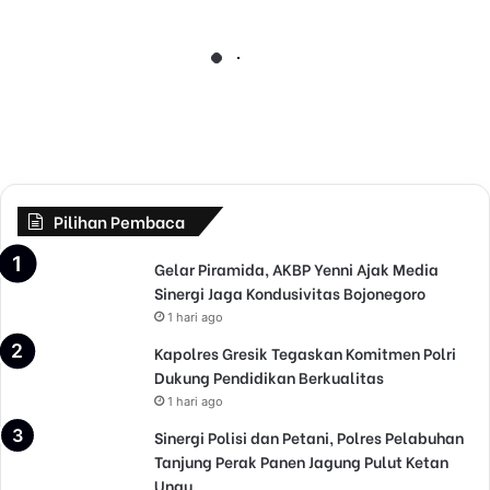
h
Desember 27, 2023
u
Libur Tahun baru, Ini
n
b
Rekomendasi Wisata di
a
Bangkalan
r
u
,
I
n
Pilihan Pembaca
i
R
Gelar Piramida, AKBP Yenni Ajak Media
e
Sinergi Jaga Kondusivitas Bojonegoro
k
1 hari ago
o
Kapolres Gresik Tegaskan Komitmen Polri
m
Dukung Pendidikan Berkualitas
e
n
1 hari ago
d
Sinergi Polisi dan Petani, Polres Pelabuhan
a
Tanjung Perak Panen Jagung Pulut Ketan
s
Ungu