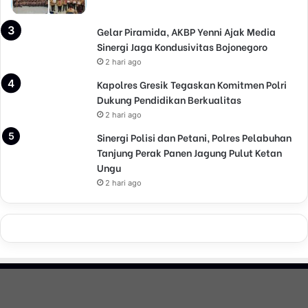
n
g
Gelar Piramida, AKBP Yenni Ajak Media
i
Sinergi Jaga Kondusivitas Bojonegoro
G
P
2 hari ago
A
Kapolres Gresik Tegaskan Komitmen Polri
u
Dukung Pendidikan Berkualitas
s
2 hari ago
t
r
Sinergi Polisi dan Petani, Polres Pelabuhan
a
Tanjung Perak Panen Jagung Pulut Ketan
l
Ungu
i
2 hari ago
a