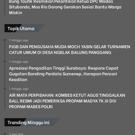
Bung Taufik Resmikan Pelantikan Ketua DPC Madas
Situbondo, Mas Rio Dorong Gerakan Sosial Bantu Warga
Miskin
Topik Utama
1 minggu ago
PJGB DAN PENGUSAHA MUDA MOCH YASIN GELAR TURNAMEN
CATUR UMUM DI DESA NGBLAK BALUNG PANGGANG
1 minggu ago
Apresiasi Pengadilan Tinggi Surabaya: Respons Cepat
Gugatan Banding Perdata Sumenep, Harapan Pencari
Keadilan
1 minggu ago
AIR MATA PERPISAHAN: KOMBES KETUT AGUS TINGGALKAN
BALI, RESMI JADI PEMERIKSA PROPAM MADYA TK.III DIV
PROPAM MABES POLRI
Tranding Minggu Ini
2 hari ago