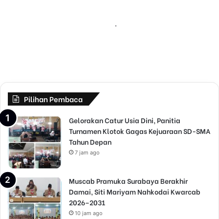
n
F
1
Maret 17, 2019
2
Klasemen F1 2019 Usai Bottas
0
Menangi GP Australia
1
9
U
s
a
Pilihan Pembaca
i
B
Gelorakan Catur Usia Dini, Panitia
o
Turnamen Klotok Gagas Kejuaraan SD-SMA
t
Tahun Depan
t
7 jam ago
a
s
M
Muscab Pramuka Surabaya Berakhir
e
Damai, Siti Mariyam Nahkodai Kwarcab
n
2026–2031
a
10 jam ago