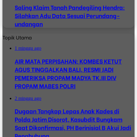
Saling Klaim Tanah Pandegiling Hendra:
Silahkan Adu Data Sesuai Perundang-
undangan
Topik Utama
1 minggu ago
AIR MATA PERPISAHAN: KOMBES KETUT
AGUS TINGGALKAN BALI, RESMI JADI
PEMERIKSA PROPAM MADYA TK.III DIV
PROPAM MABES POLRI
2 minggu ago
Dugaan Tangkap Lepas Anak Kades di
Polda Jatim Disorot, Kasubdit Bungkam
Saat Dikonfirmasi, PH Berinisial B Akui Jadi
Penghubung