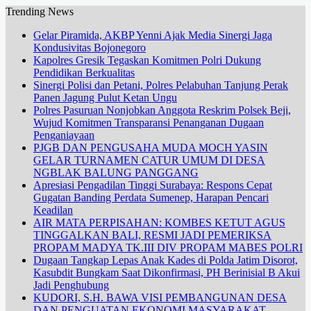
Trending News
Gelar Piramida, AKBP Yenni Ajak Media Sinergi Jaga
Kondusivitas Bojonegoro
Kapolres Gresik Tegaskan Komitmen Polri Dukung
Pendidikan Berkualitas
Sinergi Polisi dan Petani, Polres Pelabuhan Tanjung Perak
Panen Jagung Pulut Ketan Ungu
Polres Pasuruan Nonjobkan Anggota Reskrim Polsek Beji,
Wujud Komitmen Transparansi Penanganan Dugaan
Penganiayaan
PJGB DAN PENGUSAHA MUDA MOCH YASIN
GELAR TURNAMEN CATUR UMUM DI DESA
NGBLAK BALUNG PANGGANG
Apresiasi Pengadilan Tinggi Surabaya: Respons Cepat
Gugatan Banding Perdata Sumenep, Harapan Pencari
Keadilan
AIR MATA PERPISAHAN: KOMBES KETUT AGUS
TINGGALKAN BALI, RESMI JADI PEMERIKSA
PROPAM MADYA TK.III DIV PROPAM MABES POLRI
Dugaan Tangkap Lepas Anak Kades di Polda Jatim Disorot,
Kasubdit Bungkam Saat Dikonfirmasi, PH Berinisial B Akui
Jadi Penghubung
KUDORI, S.H. BAWA VISI PEMBANGUNAN DESA
DAN PENGUATAN EKONOMI MASYARAKAT