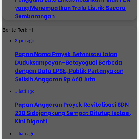
yang Menempatkan Trafo Listrik Secara
Sembarangan
Berita Terkini
8 jam ago
Papan Nama Proyek Betonisasi Jalan
Duduksampeyan–Betoyoguci Berbeda
dengan Data LPSE, Publik Pertanyakan
Selisih Anggaran Rp 660 Juta
1 hari ago
Papan Anggaran Proyek Revitalisasi SDN
238 Sidojangkung Sempat Ditutup Isolasi,
Kini Diganti
1 hari ago